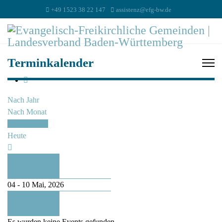
+49 1523 38 22 147
assistenz@efg-bw.de
Terminkalender
Nach Jahr
Nach Monat
Nach Woche
Heute
Vorherige
Woche
04 - 10 Mai, 2026
Folgende
Woche
Es wurden keine Events gefunden