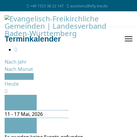
+49 1523 38 22 147
assistenz@efg-bw.de
Terminkalender
Nach Jahr
Nach Monat
Nach Woche
Heute
Vorherige
Woche
11 - 17 Mai, 2026
Folgende
Woche