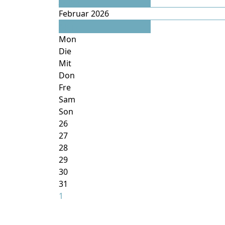
Januar
Februar 2026
März
Mon
Die
Mit
Don
Fre
Sam
Son
26
27
28
29
30
31
1