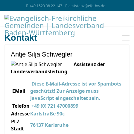
+49 1523 38 22 147
assistenz@efg-bw.de
Kontakt
Antje Silja Schwegler
Assistenz der
Landesverbandsleitung
Diese E-Mail-Adresse ist vor Spambots
EMail
geschützt! Zur Anzeige muss
JavaScript eingeschaltet sein.
Telefon
+49 (0) 721 47000899
Adresse
Karlstraße 90c
PLZ
76137 Karlsruhe
Stadt