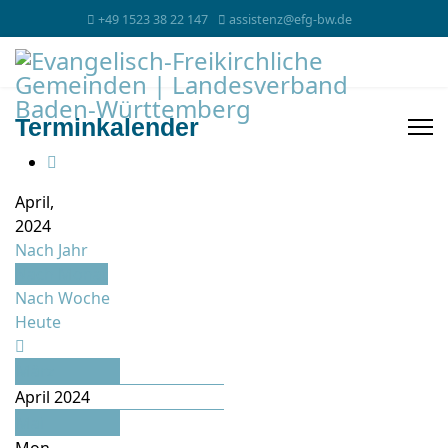
+49 1523 38 22 147
assistenz@efg-bw.de
Terminkalender
April,
2024
Nach Jahr
Nach Monat
Nach Woche
Heute
März
April 2024
Mai