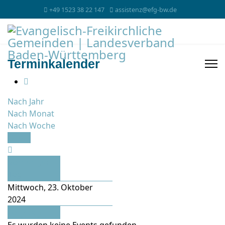
+49 1523 38 22 147
assistenz@efg-bw.de
Terminkalender
Nach Jahr
Nach Monat
Nach Woche
Heute
Vorheriger
Tag
Mittwoch, 23. Oktober
2024
Folgetag