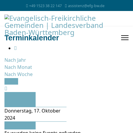
+49 1523 38 22 147
assistenz@efg-bw.de
Terminkalender
Nach Jahr
Nach Monat
Nach Woche
Heute
Vorheriger
Tag
Donnerstag, 17. Oktober
2024
Folgetag